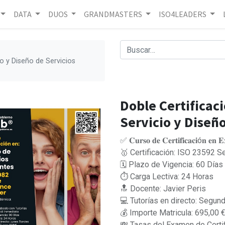
DATA
DUOS
GRANDMASTERS
ISO4LEADERS
io y Diseño de Servicios
Doble Certificaci
Servicio y Diseño
✅ 𝐂𝐮𝐫𝐬𝐨 𝐝𝐞 𝐂𝐞𝐫𝐭𝐢𝐟𝐢𝐜𝐚𝐜𝐢ó𝐧 𝐞𝐧 𝐄𝐱𝐜
🥇 Certificación: ISO 23592 S
🗓 Plazo de Vigencia: 60 Días
⏱ Carga Lectiva: 24 Horas
🔝 Docente: Javier Peris
💻 Tutorías en directo: Segun
💰 Importe Matricula: 695,00 
💸 Tasas del Examen de Certif