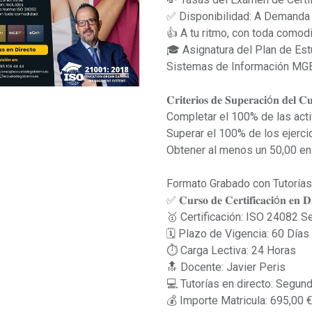
✅ Disponibilidad: A Demanda
👍 A tu ritmo, con toda comod
🎓 Asignatura del Plan de Es
Sistemas de Información MG
𝐂𝐫𝐢𝐭𝐞𝐫𝐢𝐨𝐬 𝐝𝐞 𝐒𝐮𝐩𝐞𝐫𝐚𝐜𝐢ó𝐧 𝐝𝐞𝐥 𝐂
Completar el 100% de las act
Superar el 100% de los ejerci
Obtener al menos un 50,00 en l
Formato Grabado con Tutorías
✅ 𝐂𝐮𝐫𝐬𝐨 𝐝𝐞 𝐂𝐞𝐫𝐭𝐢𝐟𝐢𝐜𝐚𝐜𝐢ó𝐧 𝐞𝐧 𝐃𝐢
🥇 Certificación: ISO 24082 S
🗓 Plazo de Vigencia: 60 Días
⏱ Carga Lectiva: 24 Horas
🔝 Docente: Javier Peris
💻 Tutorías en directo: Segun
💰 Importe Matricula: 695,00 