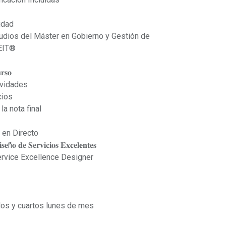
idad
tudios del Máster en Gobierno y Gestión de
EIT®
𝐫𝐬𝐨
ividades
cios
a nota final
 en Directo
𝐞ñ𝐨 𝐝𝐞 𝐒𝐞𝐫𝐯𝐢𝐜𝐢𝐨𝐬 𝐄𝐱𝐜𝐞𝐥𝐞𝐧𝐭𝐞𝐬
ervice Excellence Designer
dos y cuartos lunes de mes
€