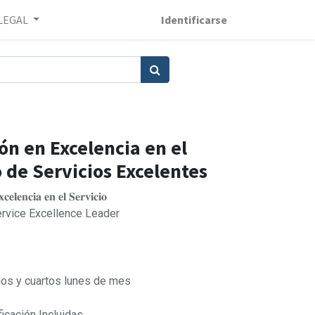
LEGAL
Identificarse
ón en Excelencia en el
 de Servicios Excelentes
𝐞𝐥𝐞𝐧𝐜𝐢𝐚 𝐞𝐧 𝐞𝐥 𝐒𝐞𝐫𝐯𝐢𝐜𝐢𝐨
ervice Excellence Leader
dos y cuartos lunes de mes
€
icación Incluidas