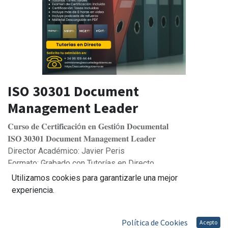
ISO 30301 Document
Management Leader
𝐂𝐮𝐫𝐬𝐨 𝐝𝐞 𝐂𝐞𝐫𝐭𝐢𝐟𝐢𝐜𝐚𝐜𝐢ó𝐧 𝐞𝐧 𝐆𝐞𝐬𝐭𝐢ó𝐧 𝐃𝐨𝐜𝐮𝐦𝐞𝐧𝐭𝐚𝐥
𝐈𝐒𝐎 𝟑𝟎𝟑𝟎𝟏 𝐃𝐨𝐜𝐮𝐦𝐞𝐧𝐭 𝐌𝐚𝐧𝐚𝐠𝐞𝐦𝐞𝐧𝐭 𝐋𝐞𝐚𝐝𝐞𝐫
Director Académico: Javier Peris
Formato: Grabado con Tutorías en Directo
Esfuerzo Aproximado: 12 horas
Utilizamos cookies para garantizarle una mejor
Disponibilidad. Inmediata
experiencia.
Sesiones: A tu ritmo
Tutorías: Lunes Tardes
Política de Cookies
Acepto
Examen de Certificación: Incluido