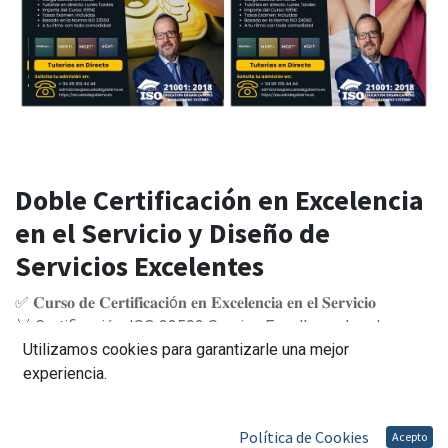
Doble Certificación en Excelencia
en el Servicio y Diseño de
Servicios Excelentes
✅ 𝐂𝐮𝐫𝐬𝐨 𝐝𝐞 𝐂𝐞𝐫𝐭𝐢𝐟𝐢𝐜𝐚𝐜𝐢ó𝐧 𝐞𝐧 𝐄𝐱𝐜𝐞𝐥𝐞𝐧𝐜𝐢𝐚 𝐞𝐧 𝐞𝐥 𝐒𝐞𝐫𝐯𝐢𝐜𝐢𝐨
🥇 Certificación: ISO 23592 Service Excellence Leader
Utilizamos cookies para garantizarle una mejor
🗓 Plazo de Vigencia: 60 Días
experiencia.
⏱ Carga Lectiva: 24 Horas
🔝 Docente: Javier Peris
💻 Tutorías en directo: Segundos y cuartos lunes de mes
Política de Cookies
Acepto
💰 Importe Matricula: 695,00 €