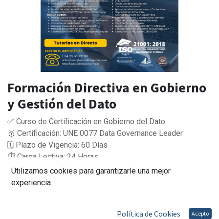
Formación Directiva en Gobierno
y Gestión del Dato
✅ Curso de Certificación en Gobierno del Dato
🥇 Certificación: UNE 0077 Data Governance Leader
🗓 Plazo de Vigencia: 60 Días
⏱ Carga Lectiva: 24 Horas
🔝 Docente: Javier Peris
Utilizamos cookies para garantizarle una mejor
💻 Tutorías en directo: Segundos y cuartos lunes de mes
experiencia.
💰 Importe Matricula: 695,00 €
💸 Tasas del Examen de Certificación Incluidas
Política de Cookies
Acepto
✅ Disponibilidad: A Demanda