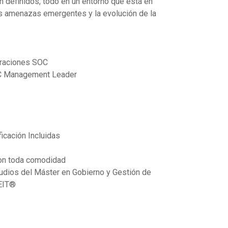
 definidos, todo en un entorno que está en
s amenazas emergentes y la evolución de la
eraciones SOC
SOC Management Leader
€
icación Incluidas
 con toda comodidad
tudios del Máster en Gobierno y Gestión de
EIT®