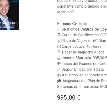
especializado y procesos bien
constante cambio debido a la
tecnología.
𝐅𝐨𝐫𝐦𝐚𝐭𝐨 𝐆𝐫𝐚𝐛𝐚𝐝𝐨
✅ Gestión de Centros de Op
🔝 Curso de Certificación: 
🗓 Plazo de Vigencia: 60 Días
⏱ Carga Lectiva: 40 Horas
🔝 Docente: Alejandro Aliaga
💰 Importe Matricula: 995,00 
💸 Tasas del Examen de Certif
✅ Disponibilidad: Inmediata
👍 A tu ritmo, en tu horario y
🎓 Asignatura del Plan de Es
Sistemas de Información MG
995,00
€