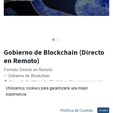
Gobierno de Blockchain (Directo
en Remoto)
Formato Directo en Remoto
✅ Gobierno de Blockchain
🔝 Curso de Certificación: Blockchain Governance Leader
💰 Importe Matricula: 995,00 €
Utilizamos cookies para garantizarle una mejor
🏅 Tasas del Examen de Certificación Incluida
experiencia.
995,00
€
Política de Cookies
Acepto