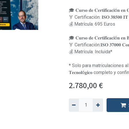
🎓 𝐂𝐮𝐫𝐬𝐨 𝐝𝐞 𝐂𝐞𝐫𝐭𝐢𝐟𝐢𝐜𝐚𝐜𝐢ó𝐧 𝐞𝐧 𝐆
🏅 Certificación: 𝐈𝐒𝐎 𝟑𝟖𝟓𝟎𝟎 𝐈𝐓 𝐆
💰 Matrícula: 695 Euros
🎓 𝐂𝐮𝐫𝐬𝐨 𝐝𝐞 𝐂𝐞𝐫𝐭𝐢𝐟𝐢𝐜𝐚𝐜𝐢ó𝐧 𝐞𝐧 𝐁
🏅 Certificación:𝐈𝐒𝐎 𝟑𝟕𝟎𝟎𝟎 𝐂𝐨𝐫𝐩𝐨
💰 Matrícula: Incluida*
* Solo para matriculaciones al 𝐏𝐫𝐨𝐠𝐫
𝐓𝐞𝐜𝐧𝐨𝐥ó𝐠𝐢𝐜𝐨 completo y co
2.780,00
€