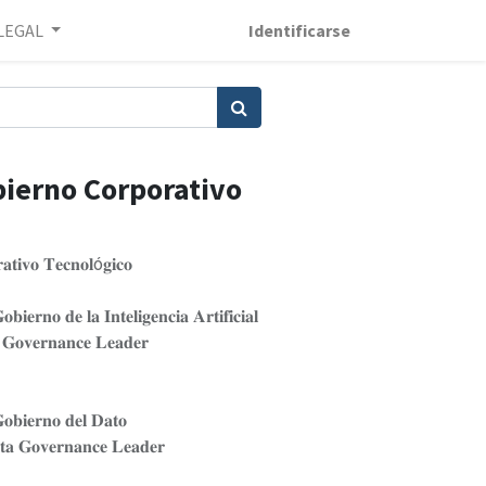
LEGAL
Identificarse
ierno Corporativo
𝐭𝐢𝐯𝐨 𝐓𝐞𝐜𝐧𝐨𝐥ó𝐠𝐢𝐜𝐨
𝐞𝐫𝐧𝐨 𝐝𝐞 𝐥𝐚 𝐈𝐧𝐭𝐞𝐥𝐢𝐠𝐞𝐧𝐜𝐢𝐚 𝐀𝐫𝐭𝐢𝐟𝐢𝐜𝐢𝐚𝐥
𝐯𝐞𝐫𝐧𝐚𝐧𝐜𝐞 𝐋𝐞𝐚𝐝𝐞𝐫
𝐨𝐛𝐢𝐞𝐫𝐧𝐨 𝐝𝐞𝐥 𝐃𝐚𝐭𝐨
𝐨𝐯𝐞𝐫𝐧𝐚𝐧𝐜𝐞 𝐋𝐞𝐚𝐝𝐞𝐫