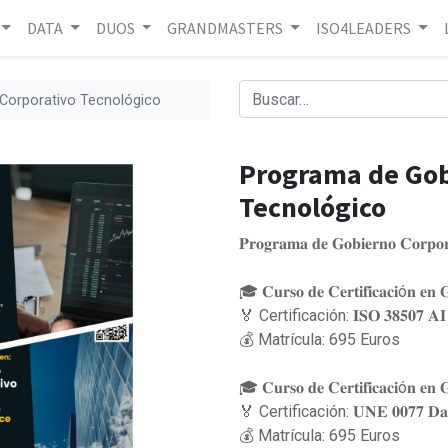
DATA
DUOS
GRANDMASTERS
ISO4LEADERS
Corporativo Tecnológico
Programa de Gob
Tecnológico
𝐏𝐫𝐨𝐠𝐫𝐚𝐦𝐚 𝐝𝐞 𝐆𝐨𝐛𝐢𝐞𝐫𝐧𝐨 𝐂𝐨𝐫𝐩𝐨𝐫
🎓 𝐂𝐮𝐫𝐬𝐨 𝐝𝐞 𝐂𝐞𝐫𝐭𝐢𝐟𝐢𝐜𝐚𝐜𝐢ó𝐧 𝐞𝐧 𝐆𝐨𝐛
🏅 Certificación: 𝐈𝐒𝐎 𝟑𝟖𝟓𝟎𝟕 𝐀𝐈 𝐆
💰 Matrícula: 695 Euros
🎓 𝐂𝐮𝐫𝐬𝐨 𝐝𝐞 𝐂𝐞𝐫𝐭𝐢𝐟𝐢𝐜𝐚𝐜𝐢ó𝐧 𝐞𝐧 𝐆
🏅 Certificación: 𝐔𝐍𝐄 𝟎𝟎𝟕𝟕 𝐃𝐚𝐭𝐚 
💰 Matrícula: 695 Euros