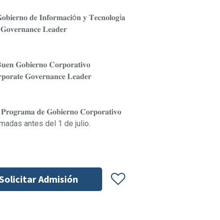
𝐨𝐛𝐢𝐞𝐫𝐧𝐨 𝐝𝐞 𝐈𝐧𝐟𝐨𝐫𝐦𝐚𝐜𝐢ó𝐧 𝐲 𝐓𝐞𝐜𝐧𝐨𝐥𝐨𝐠í𝐚
𝐯𝐞𝐫𝐧𝐚𝐧𝐜𝐞 𝐋𝐞𝐚𝐝𝐞𝐫
𝐮𝐞𝐧 𝐆𝐨𝐛𝐢𝐞𝐫𝐧𝐨 𝐂𝐨𝐫𝐩𝐨𝐫𝐚𝐭𝐢𝐯𝐨
𝐚𝐭𝐞 𝐆𝐨𝐯𝐞𝐫𝐧𝐚𝐧𝐜𝐞 𝐋𝐞𝐚𝐝𝐞𝐫
𝐦𝐚 𝐝𝐞 𝐆𝐨𝐛𝐢𝐞𝐫𝐧𝐨 𝐂𝐨𝐫𝐩𝐨𝐫𝐚𝐭𝐢𝐯𝐨
nfirmadas antes del 1 de julio.
Solicitar Admisión