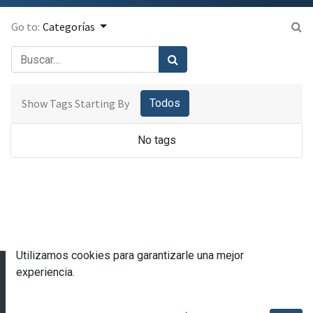
Go to:
Categorías
Show Tags Starting By
Todos
No tags
Utilizamos cookies para garantizarle una mejor
© 2023 Escuela de Gobierno eGob®
experiencia.
Con tecnología de
- Una asombrosa
CRM Open
Source