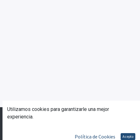
Utilizamos cookies para garantizarle una mejor
© 2023 Escuela de Gobierno eGob®
experiencia.
Con tecnología de
- Una asombrosa
CRM Open
Source
Política de Cookies
Acepto