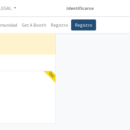
LEGAL
Identificarse
munidad
Get A Booth
Registro
Registro
Oro