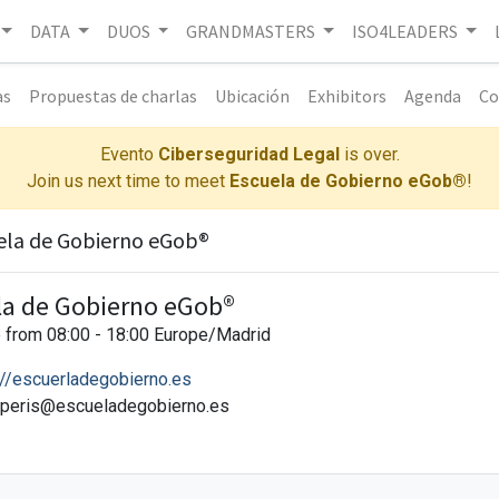
DATA
DUOS
GRANDMASTERS
ISO4LEADERS
as
Propuestas de charlas
Ubicación
Exhibitors
Agenda
Co
Evento
Ciberseguridad Legal
is over.
Join us next time to meet
Escuela de Gobierno eGob®
!
ela de Gobierno eGob®
la de Gobierno eGob®
e from 08:00 - 18:00
Europe/Madrid
://escuerladegobierno.es
r.peris@escueladegobierno.es