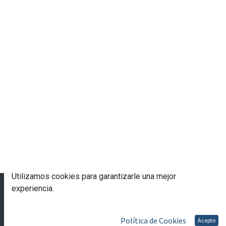
Utilizamos cookies para garantizarle una mejor
© 2023 Escuela de Gobierno eGob®
experiencia.
Con tecnología de
- Una asombrosa
CRM Open
Source
Política de Cookies
Acepto