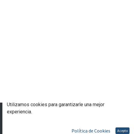
Utilizamos cookies para garantizarle una mejor
© 2023 Escuela de Gobierno eGob®
experiencia.
Con tecnología de
- Una asombrosa
CRM Open
Source
Política de Cookies
Acepto