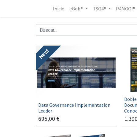
Inicio
eGob®
TSG4®
P4MGO!®
New!
Doble 
Data Governance Implementation
Docum
Leader
Conoc
695,00
€
1.39